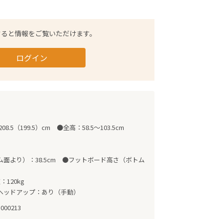
すると情報をご覧いただけます。
ログイン
.5（199.5）cm　●全高：58.5～103.5cm

面より）：38.5cm　●フットボード高さ（ボトム
120kg　

ヘッドアップ：あり（手動）
-000213