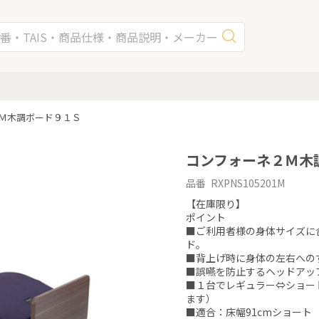
Ｍ木調ボード９１Ｓ
コンフォーネ２Ｍ木
品番 RXPNS105201M
【在庫限り】

ポイント

■ご利用者様の身体サイズに
ド。

■背上げ時に身体の左右への
■誤嚥を防止するヘッドアップ
■１台でレギュラー⇔ショー
ます）

■適合：床幅91cmショート
