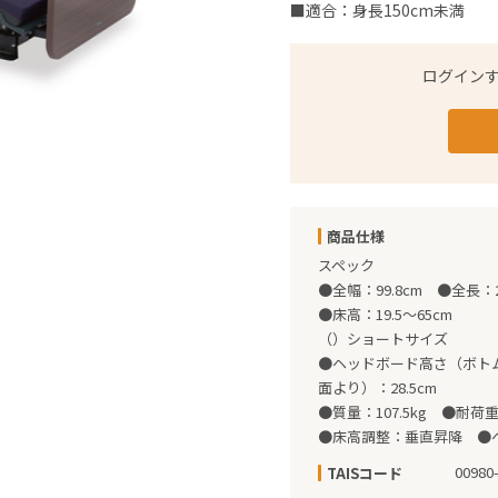
■適合：身長150cm未満
ログイン
商品仕様
スペック

●全幅：99.8cm　●全長：208
●床高：19.5～65cm

（）ショートサイズ

●ヘッドボード高さ（ボトム
面より）：28.5cm

●質量：107.5kg　●耐荷重：
●床高調整：垂直昇降　●
00980
TAISコード