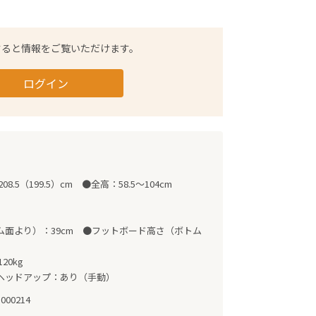
すると情報をご覧いただけます。
ログイン
8.5（199.5）cm　●全高：58.5～104cm

面より）：39cm　●フットボード高さ（ボトム
0kg　

ヘッドアップ：あり（手動）
-000214