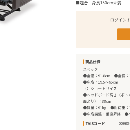
■適合：身長150cm未満
ログイン
商品仕様
スペック

●全幅：91.8cm　●全長：20
●床高：19.5～65cm

（）ショートサイズ

●ヘッドボード高さ（ボトム
面より）：39cm

●質量：91kg　●耐荷重：12
●床高調整：垂直昇降　●
00980
TAISコード