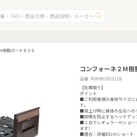
Ｍ樹脂ボード８３Ｓ
コンフォーネ２Ｍ樹
品番 RXPNS105211B
【在庫限り】

ポイント

■ご利用者様の身体サイズに
ド。

■背上げ時に身体の左右への
■誤嚥を防止するヘッドアップ
■１台でレギュラー⇔ショー
ます）

■適合：床幅83cmショート
