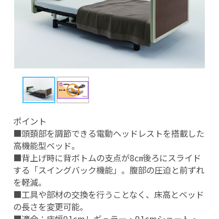
ポイント

■頭頚部を調節できる電動ヘッドレストを搭載した
高機能型ベッド。

■背上げ時に背ボトムの支点が8㎝後ろにスライド
する「スイングバック機能」。腹部の圧迫と前ずれ
を軽減。

■工具や部材の交換を行うことなく、床高とベッド
の長さを変更可能。

■適合：床幅91cmレギュラー・91cmショート・