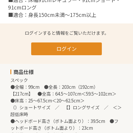
91cmロング

■適合：身長150cm未満～175cm以上
ログインすると情報をご覧いただけます。
ログイン
商品仕様
スペック

●全幅：99cm　●全長：203cm（192cm）
【217cm】　●全高：64.5～107cm＜59.5～102cm＞

●床高：25～67.5cm＜20～62.5cm＞

（）ショートサイズ　／　【】ロングサイズ　／　＜＞
超低床時

●ヘッドボード高さ（ボトム面より）：39.5cm　●フ
ットボード高さ（ボトム面より）：23cm
