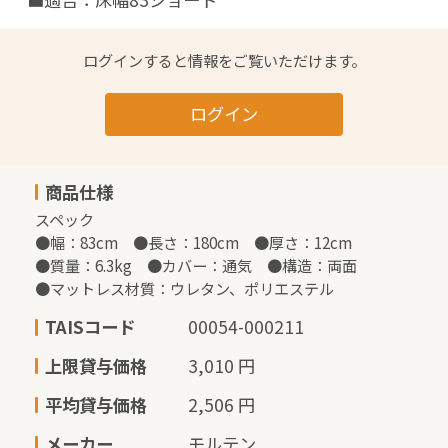
ログインすると情報をご覧いただけます。
ログイン
商品仕様
スペック

●幅：83cm　●長さ：180cm　●厚さ：12cm

●質量：6.3kg　●カバー：通気　●構造：両面

●マットレス材質：ウレタン、ポリエステル
TAISコード
00054-000211
上限貸与価格
3,010 円
平均貸与価格
2,506 円
メーカー
モルテン