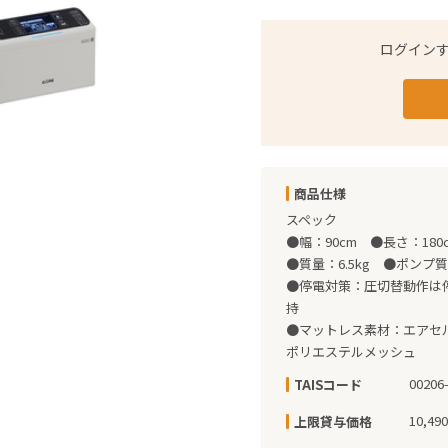
ログイン
商品仕様
スペック

●幅：90cm　●長さ：180c
●質量：6.5kg　●ポンプ質
●停電対策：圧切替動作は
持

●マットレス素材：エアセ
ポリエステルメッシュ
00206
TAISコード
10,49
上限貸与価格