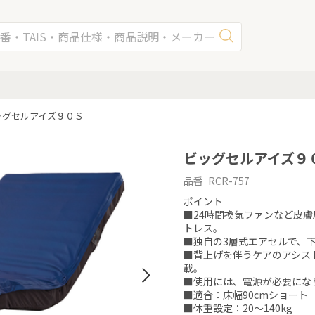
ッグセルアイズ９０Ｓ
ビッグセルアイズ９
品番 RCR-757
ポイント

■24時間換気ファンなど皮
トレス。

■独自の3層式エアセルで、
■背上げを伴うケアのアシス
載。

■使用には、電源が必要になり
■適合：床幅90cmショート

■体重設定：20～140kg