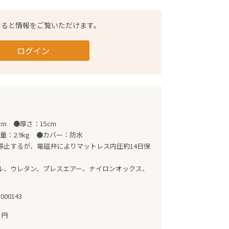
すると情報をご覧いただけます。
ログイン
m　●厚さ：15cm

量：2.9kg　●カバー：防水

停止するが、電磁弁によりマットレス内圧約14日保
ル、ウレタン、プレスエアー、ナイロンオックス、
-000143
0 円