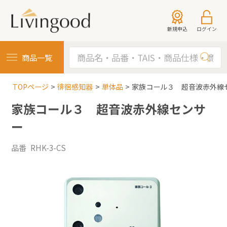
新規申込
ログイン
商品一覧
TOPページ
徘徊感知器
単体品
家族コール３ 超音波赤外線
家族コール３ 超音波赤外線センサ
ー
品番 RHK-3-CS