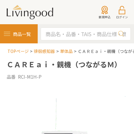
新規申込
ログイン
商品一覧
TOPページ
徘徊感知器
単体品
ＣＡＲＥａｉ・親機（つなが
ＣＡＲＥａｉ・親機（つながるＭ）
品番 RCI-M1H-P