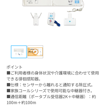
ポイント

■ご利用者様の身体状況や介護環境に合わせて使用
できる徘徊感知器。

■仕様：センサーから離れると通知する除圧式。

■家族コールシリーズで使用可能な中継器付き。

■通信距離（ポータブル受信器2K＋中継器）：約
100m＋約100m