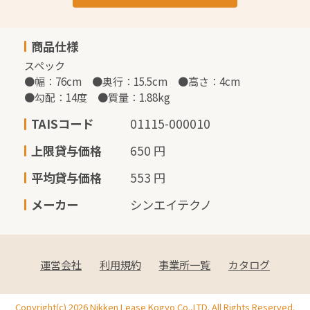
商品仕様
スペック

●幅：76cm　●奥行：15.5cm　●高さ：4cm

●勾配：14度　●質量：1.88kg
TAISコード
01115-000010
上限貸与価格
650 円
平均貸与価格
553 円
メーカー
シンエイテクノ
運営会社
利用規約
事業所一覧
カタログ
Copyright(c) 2026 Nikken Lease Kogyo Co.,LTD. All Rights Reserved.