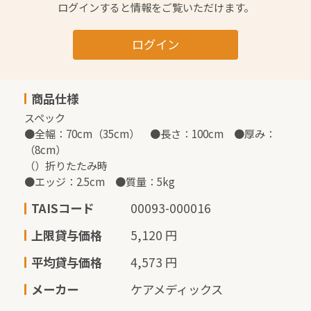
ログインすると情報をご覧いただけます。
ログイン
商品仕様
スペック

●全幅：70cm（35cm）　●長さ：100cm　●厚み：
（8cm）

（）折りたたみ時

●エッジ：2.5cm　●質量：5kg
TAISコード
00093-000016
上限貸与価格
5,120 円
平均貸与価格
4,573 円
メーカー
ケアメディックス