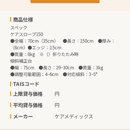
商品仕様
スペック

ケアスロープ150

●全幅：70cm（35cm）　●長さ：150cm　●厚み：
（8cm）●エッジ：2.5cm

●質量：8kg　※（）折りたたみ時

傾斜補正台

●幅：75cm　●長さ：29~30cm　●質量：3kg

●調整可能範囲：4~6cm　●対応傾斜：3~5°
TAISコード
上限貸与価格
円
平均貸与価格
円
メーカー
ケアメディックス