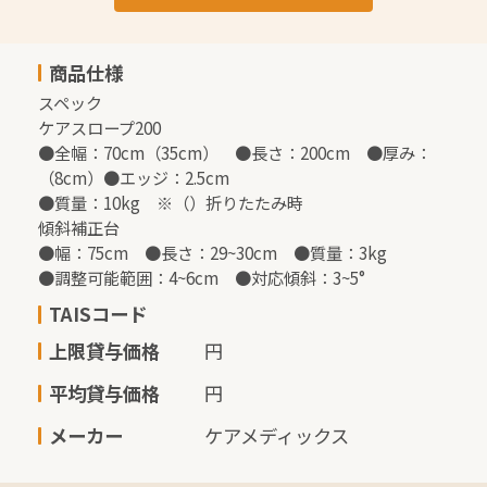
商品仕様
スペック

ケアスロープ200

●全幅：70cm（35cm）　●長さ：200cm　●厚み：
（8cm）●エッジ：2.5cm

●質量：10kg　※（）折りたたみ時

傾斜補正台

●幅：75cm　●長さ：29~30cm　●質量：3kg

●調整可能範囲：4~6cm　●対応傾斜：3~5°
TAISコード
上限貸与価格
円
平均貸与価格
円
メーカー
ケアメディックス