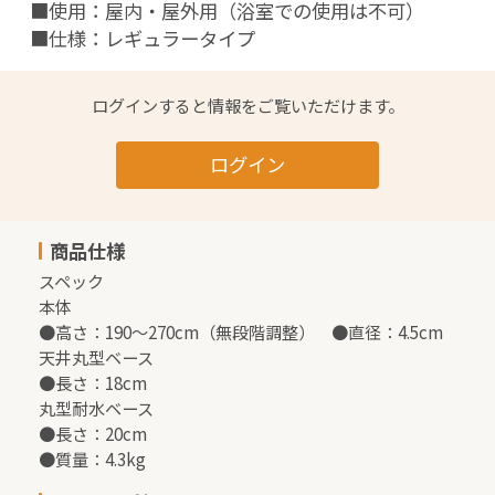
■使用：屋内・屋外用（浴室での使用は不可）

■仕様：レギュラータイプ
ログインすると情報をご覧いただけます。
ログイン
商品仕様
スペック

本体

●高さ：190～270cm（無段階調整）　●直径：4.5cm

天井丸型ベース

●長さ：18cm

丸型耐水ベース

●長さ：20cm

●質量：4.3kg