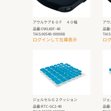
アウルケア６０Ｆ ４０幅
アウ
品番:OWL60F-40
品番:
TAIS:00540-000068
TAIS
ログインして在庫表示
ロ
ジェルセルＧ２クッション
ジェ
品番:RTC-GC2-40
品番: