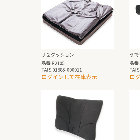
Ｊ２クッション
うで
品番:R2105
品番:
TAIS:01885-000011
TAIS
ログインして在庫表示
ロ