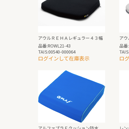
アウルＲＥＨＡレギュラー４３幅
アウ
品番:ROWL21-43
品番:
TAIS:00540-000064
TAIS
ログインして在庫表示
ロ
アルファプラＦクッション防水
レン