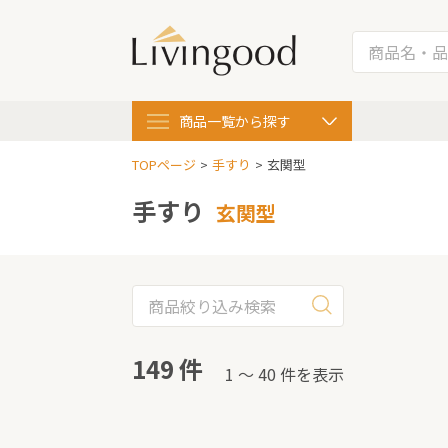
商品一覧
から探す
TOPページ
手すり
玄関型
手すり
玄関型
149 件
1 〜 40 件を表示