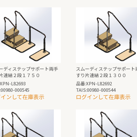
ーディステップサポート両手
スムーディステップサポート
片連結２段１７５０
すり片連結２段１３００
XPN-L82693
品番:XPN-L82692
:00980-000545
TAIS:00980-000544
グインして在庫表示
ログインして在庫表示