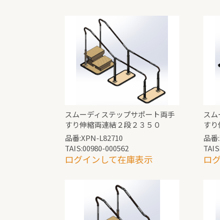
スムーディステップサポート両手
スム
すり伸縮両連結２段２３５０
すり
品番:XPN-L82710
品番:
TAIS:00980-000562
TAIS
ログインして在庫表示
ロ