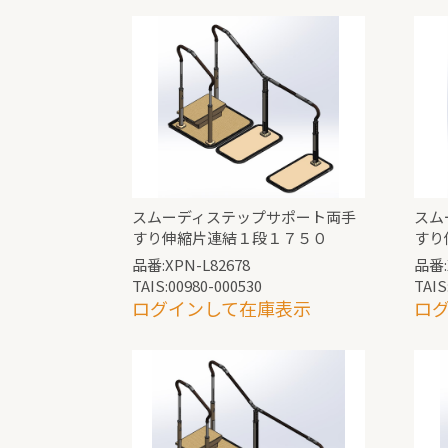
スムーディステップサポート両手
スム
すり伸縮片連結１段１７５０
すり
品番:XPN-L82678
品番:
TAIS:00980-000530
TAIS
ログインして在庫表示
ロ