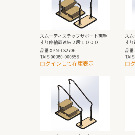
スムーディステップサポート両手
スム
すり伸縮両連結２段１０００
すり
品番:XPN-L82706
品番:
TAIS:00980-000558
TAIS
ログインして在庫表示
ロ