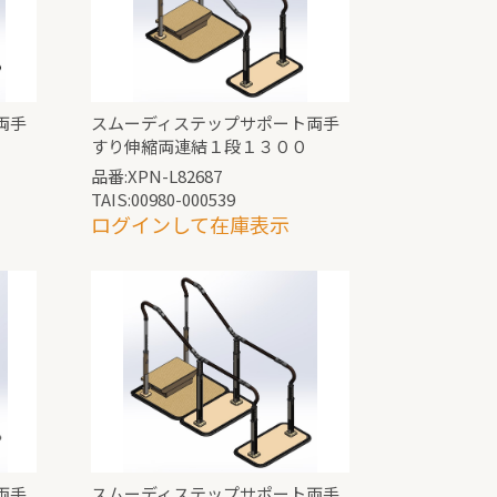
両手
スムーディステップサポート両手
すり伸縮両連結１段１３００
品番:XPN-L82687
TAIS:00980-000539
ログインして在庫表示
両手
スムーディステップサポート両手