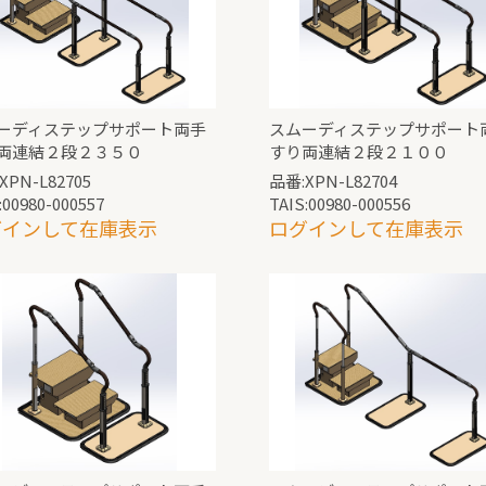
ーディステップサポート両手
スムーディステップサポート
両連結２段２３５０
すり両連結２段２１００
XPN-L82705
品番:XPN-L82704
:00980-000557
TAIS:00980-000556
グインして在庫表示
ログインして在庫表示