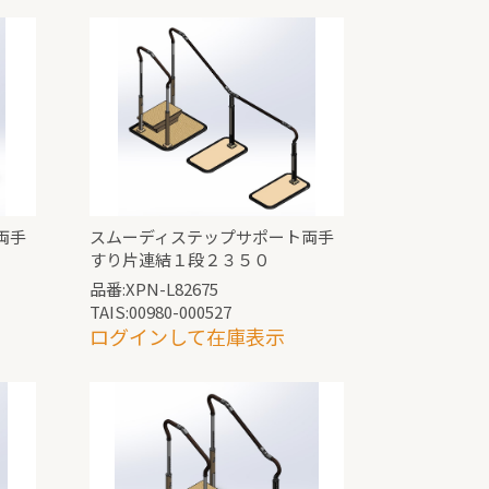
両手
スムーディステップサポート両手
すり片連結１段２３５０
品番:XPN-L82675
TAIS:00980-000527
ログインして在庫表示