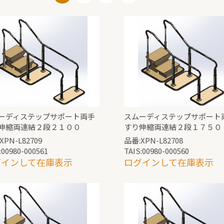
ーディステップサポート両手
スムーディステップサポート
伸縮両連結２段２１００
すり伸縮両連結２段１７５０
XPN-L82709
品番:XPN-L82708
:00980-000561
TAIS:00980-000560
グインして在庫表示
ログインして在庫表示