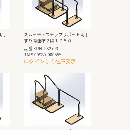
両手
スムーディステップサポート両手
すり両連結２段１７５０
品番:XPN-L82703
TAIS:00980-000555
ログインして在庫表示